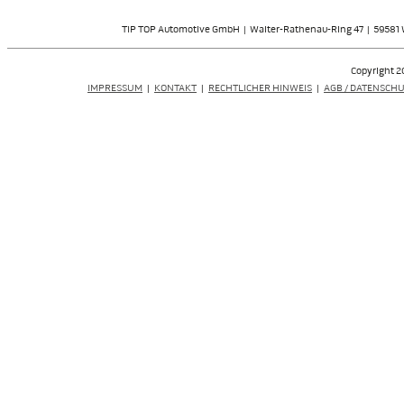
TIP TOP Automotive GmbH | Walter-Rathenau-Ring 47 | 59581 Wa
Copyright 2
IMPRESSUM
|
KONTAKT
|
RECHTLICHER HINWEIS
|
AGB / DATENSCH